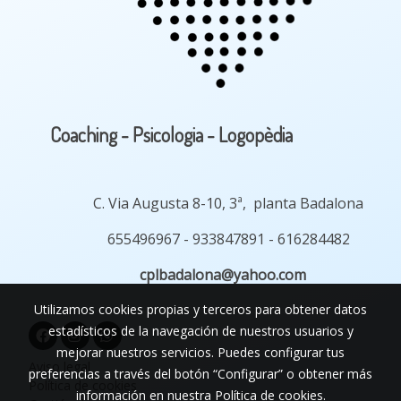
Coaching - Psicologia - Logopèdia
C. Via Augusta 8-10, 3ª, planta Badalona
655496967 - 933847891 - 616284482
cplbadalona@yah
oo.com
Utilizamos cookies propias y terceros para obtener datos
estadísticos de la navegación de nuestros usuarios y
mejorar nuestros servicios. Puedes configurar tus
Aviso legal
preferencias a través del botón “Configurar” o obtener más
Política de cookies
información en nuestra
Política de cookies
.