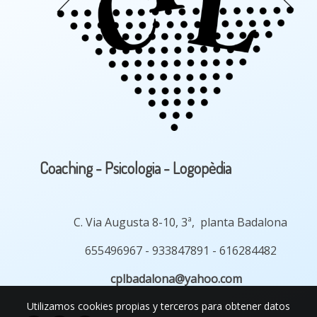
Coaching - Psicologia - Logopèdia
C. Via Augusta 8-10, 3ª, planta Badalona
655496967 - 933847891 - 616284482
cplbadalona@yah
oo.com
Utilizamos cookies propias y terceros para obtener datos