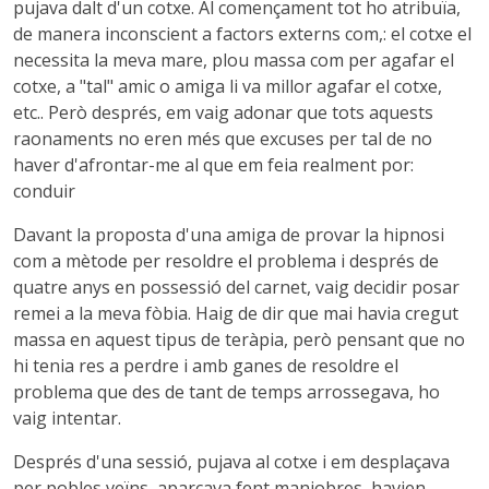
pujava dalt d'un cotxe. Al començament tot ho atribuïa,
de manera inconscient a factors externs com,: el cotxe el
necessita la meva mare, plou massa com per agafar el
cotxe, a "tal" amic o amiga li va millor agafar el cotxe,
etc.. Però després, em vaig adonar que tots aquests
raonaments no eren més que excuses per tal de no
haver d'afrontar-me al que em feia realment por:
conduir
Davant la proposta d'una amiga de provar la hipnosi
com a mètode per resoldre el problema i després de
quatre anys en possessió del carnet, vaig decidir posar
remei a la meva fòbia. Haig de dir que mai havia cregut
massa en aquest tipus de teràpia, però pensant que no
hi tenia res a perdre i amb ganes de resoldre el
problema que des de tant de temps arrossegava, ho
vaig intentar.
Després d'una sessió, pujava al cotxe i em desplaçava
per pobles veïns, aparcava fent maniobres, havien