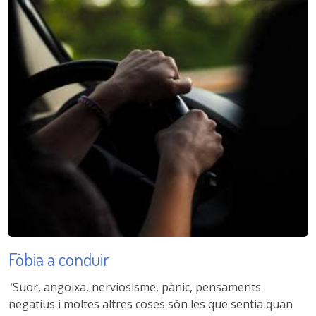
Fòbia a conduir
"
Suor, angoixa, nerviosisme, pànic, pensaments
negatius i moltes altres coses són les que sentia quan